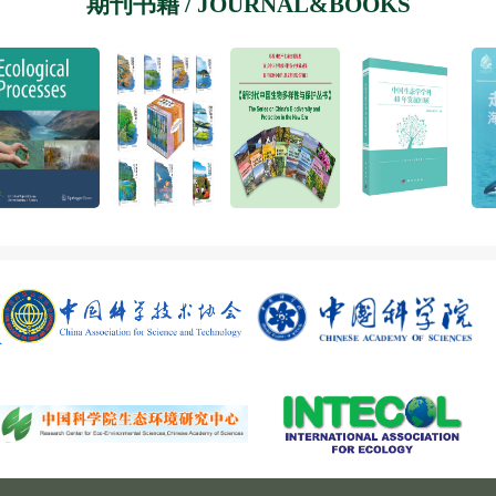
期刊书籍 / JOURNAL&BOOKS
红树林生态专业委员会
稳定同位素生态专业委员会
生态遥感专业委员会
生物入侵生态专业委员会
流域生态专业委员会
产业生态专业委员会
区域生态专业委员会
生态气象专业委员会
logical Processes
《湿地中国科普丛书》
《新时代中国生物多样性与保护丛
《中国生态学学科4
《走
恢复生态专业委员会
高寒生态专业委员会