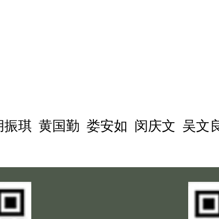
胡振琪 黄国勤 娄安如 闵庆文 吴文