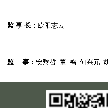
监 事 长：
欧阳志云
监 事：
安黎哲 董 鸣 何兴元 