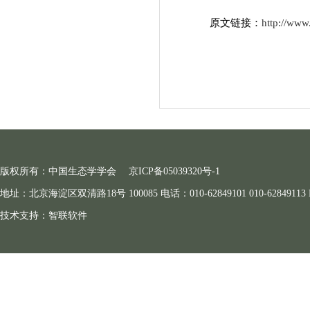
原文链接：
http://www
版权所有：中国生态学学会
京ICP备05039320号-1
地址：北京海淀区双清路18号 100085 电话：010-62849101 010-62849113 E-ma
技术支持：
智联软件