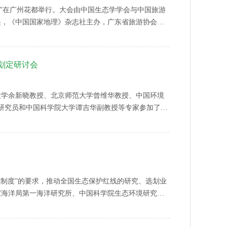
发展大会”在广州花都举行。大会由中国生态学学会与中国旅游
起，《中国国家地理》杂志社主办，广东省旅游协会等
地的政、宣、产、学、研等系统的代表约1000人参加
峰会”、“2019北回归线地区生态文明建设与乡村振兴学
会”和“2019【北回归线上的足迹】户外嘉年华”四大板
划定研讨会
业大学余新晓教授、北京师范大学曾维华教授、中国环境
研究员和中国科学院大学谭吉华副教授等专家参加了北
护局生态处曹志萍副处长、石景山区环保局李元员局
线制度”的要求，推动全国生态保护红线的研究、选划业
国家海洋局第一海洋研究所、中国科学院生态环境研究中
选划与管控学术沙龙”。 沙龙围绕生态保护红线的理
省市海洋生态红线选划与管控的方案，并拟向国家主管