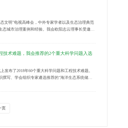
论道生态文明”电视高峰会，中外专家学者以及生态治理典范
生态城市治理案例和经验。我会欧阳志云理事长受邀出
坛网》欧阳志云与国资委商业科技质量中心罗天昊研究员
工程技术难题，我会推荐的2个重大科学问题入选
式上发布了2018年60个重大科学问题和工程技术难题。
织撰写、学会组织专家遴选推荐的“海洋生态系统储碳
2018年1月起，中国科协通过所属全国学会及学会联合
开展了“中国科协2018年重大科学问题和工程技术难
一页