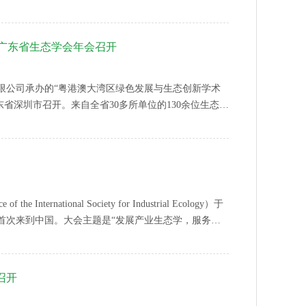
会学术部陈锐副部长出席会议并讲话，由联合体组成单
处党锋处长参加了座谈与项目咨询。
广东省生态学会年会召开
限公司承办的“粤港澳大湾区绿色发展与生态创新学术
广东省深圳市召开。来自全省30多所单位的130余位生态学
。参会代表们围绕会议主题，深入交流，分享观点，为
富饶，宜居的大湾区出谋划策。
 International Society for Industrial Ecology）于
大会首次来到中国。大会主题是“发展产业生态学，服务生
学承办，中国生态学学会产业生态专委会、华人产业生
与污染控制国家重点联合实验室协办，
召开