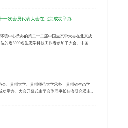
十一次会员代表大会在北京成功举办
生态环境中心承办的第二十二届中国生态学大会在北京成
单位的近3000名生态学科技工作者参加了大会。中国科
院士朴世龙，中国科协党组成员兼国际合作部部长罗
技术协会、贵州大学、贵州师范大学承办，贵州省生态学
成功举办。大会开幕式由学会副理事长任海研究员主
教授、贵州师范大学副校长乙引教授在开幕式上致辞。
中和与生态建设”为主题，邀请了一批高层次院士专家进
山银山”等生态文明理念的重要举措。未来学会将继续紧
社会公信力、国际影响力，建品牌、强组织、育人才、促