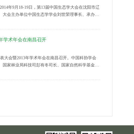
2014年9月18-19日，第13届中国生态学大会在沈阳市辽
、大会主办单位中国生态学学会刘世荣理事长、承办单
位沈阳农业大学张玉龙校长出席大会开幕式并致辞。中
告。大会开幕式由中国生态学学会副理事长欧阳志云主
3年学术年会在南昌召开
员代表大会暨2013年学术年会在南昌召开。中国科协学会
、国家林业局科技司彭有冬司长、国家自然科学基金委
境研究中心吕永龙副主任出席大会开幕式并致辞。