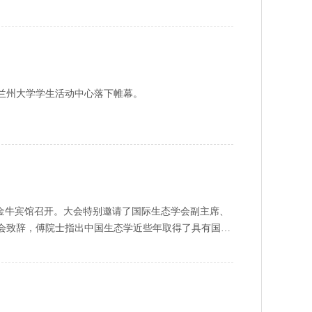
福亮院士、魏辅文院士、中国科协学会学术部刘宴兵副
位江苏省生态学会名誉理事长薛建辉教授，大会主办单
领导出席了开幕式。
会在兰州大学学生活动中心落下帷幕。
成都市金牛宾馆召开。大会特别邀请了国际生态学会副主席、
会致辞，傅院士指出中国生态学近些年取得了具有国际
学大会的承办权，凸显了中国生态学在国际的影响力。中
简要总结了中国生态学学会上届大会以来的主要工作和
责任感、使命感和紧迫感，推动各项工作的发展。