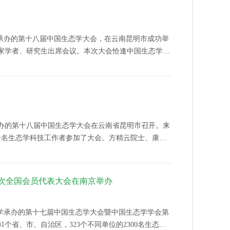
大学承办的第十八届中国生态学大会，在云南昆明市成功举
专家学者、研究生出席会议。本次大会恰逢中国生态学学
会代表观看了“奋进四十年中国生态学学会纪录片”，学
取得的标志性成果。
学承办的第十八届中国生态学大会在云南省昆明市召开。来
00余名生态学科技工作者参加了大会。方精云院士、康乐
Kim、加拿大皇家科学院院士Spencer Barrett,大
相关单位的领导出席了开幕式。此次大会恰逢学会成立
录片”。
次全国会员代表大会在南京举办
业大学承办的第十七届中国生态学大会暨中国生态学学会第
个省、市、自治区，323个不同单位的2300名生态学