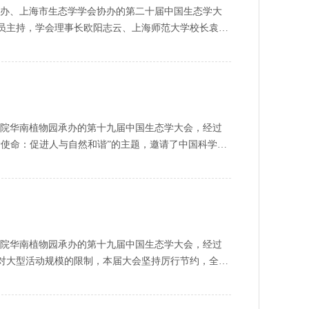
学承办、上海市生态学学会协办的第二十届中国生态学大
员主持，学会理事长欧阳志云、上海师范大学校长袁雯
和国家，以及中国科协的殷切期望，号召广大生态科技
“十四五”，以昂扬姿态奋力开启全面建设社会主义现代
学的科研成就，
国科学院华南植物园承办的第十九届中国生态学大会，经过
新使命：促进人与自然和谐”的主题，邀请了中国科学院
，中国工程院院士、北京师范大
国科学院华南植物园承办的第十九届中国生态学大会，经过
对大型活动规模的限制，本届大会坚持厉行节约，全面
。在开幕式上，欧阳志云理事长介绍了新冠疫情常态化防