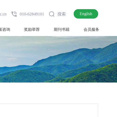
English
c.cn
010-62849101
搜索
策咨询
奖励举荐
期刊书籍
会员服务